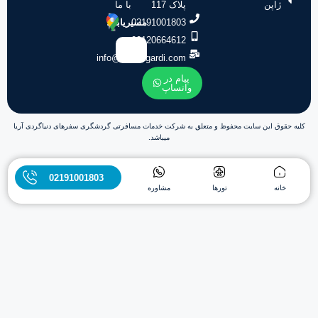
ژاپن
پلاک 117
با ما
02191001803
مسیریابی:
09120664612
info@donyagardi.com
پیام در
واتساپ
کلیه حقوق این سایت محفوظ و متعلق به شرکت خدمات مسافرتی گردشگری سفرهای دنیاگردی آریا
میباشد.
02191001803
خانه
تورها
مشاوره