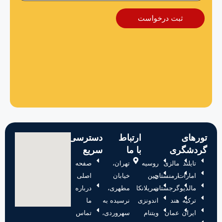
ثبت درخواست
تورهای
ارتباط
دسترسی
گردشگری
با ما
سریع
تایلند
مالزی
روسیه
تهران،
صفحه
امارات
ارمنستان
چین
خیابان
اصلی
مالدیو
گرجستان
سریلانکا
مطهری،
درباره
ترکیه
هند
اندونزی
نرسیده به
ما
ایران
عمان
ویتنام
سهروردی،
تماس