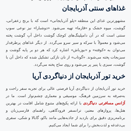
غذاهای سنتی آذربایجان
مشهورترین غذای این منطقه «پلو آذربایجانی» است که با برنج زعفرانی،
گوشت، میوه خشک و «قازما» تهیه می‌شود. «دوشبارا» نیز نوعی سوپ
سنتی است که در آن دامپلینگ‌های کوچک گوشت داخل آبِ گوشت پخته
می‌شود و معمولاً با سرکه و سیر سرو می‌گردد. از دیگر غذاهای پرطرفدار
می‌توان به «کوفته» و «بوزباش» اشاره کرد که هر دو بر پایه گوشت و
سبزیجات پخته می‌شوند. «گوتاب» از نان نازکی تشکیل شده که داخل آن با
گوشت، سبزی یا پنیر پر می‌شود و روی ساج پخته می‌گردد.
خرید تور آذربایجان از دنیاگردی آریا
خرید تور آذربایجان از دنیاگردی آریا فرصتی عالی برای تجربه سفر راحت و
به‌صرفه به سرزمین فرهنگ، موسیقی و معماری چشم‌نواز است. ما در
آژانس مسافرتی دنیاگردی
با ارائه پکیج‌های متنوع شامل اقامت در بهترین
هتل‌ها، پروازهای معتبر، ترانسفر فرودگاهی، راهنمای فارسی‌زبان و
برنامه‌ریزی دقیق برای بازدید از جاذبه‌هایی مانند باکو، گابالا و شکی، سفری
بی‌دغدغه و لذت‌بخش را برای شما ایجاد می‌کنیم.