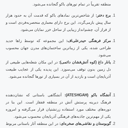
منطقه تقریباً در تمام تورهای باکو گنجانده می‌شود.
برج دختر:
از شاخص‌ترین نمادهای باکو که قدمت آن به حدود هزار
سال پیش بازمی‌گردد. این برج دارای معماری منحصربه‌فردی است و
از فراز آن، چشم‌انداز زیبایی از ساحل خزر نمایان می‌شود.
مرکز فرهنگی حیدرعلی‌اف:
این مجموعه که توسط زاها حدید
طراحی شده، یکی از زیباترین ساختمان‌های مدرن جهان محسوب
می‌شود.
یانار داغ (کوه آتش‌فشان دائمی):
در این مکان شعله‌هایی طبیعی از
دل زمین بدون توقف می‌سوزد. این پدیده یکی از عجایب طبیعت
آذربایجان است و بازدید از آن در بسیاری از تورها گنجانده می‌شود.
آتشگاه باکو (ATESHGAH):
آتشگاهی باستانی که نشان‌دهنده
فرهنگ دیرینه پرستش آتش در منطقه قفقاز است. این بنا در
دوره‌های مختلف مورد استفاده زرتشتیان قرار می‌گرفته و امروزه
یکی از مهم‌ترین جاذبه‌های فرهنگی آذربایجان محسوب می‌شود.
گوبوستان و نقاشی‌های صخره‌ای:
در این منطقه آثار باستانی مربوط