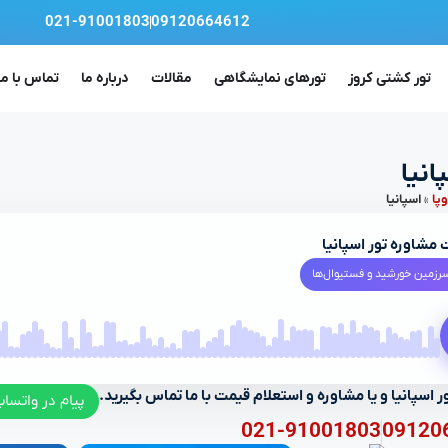
021-91001803
09120664612
تور کشتی کروز
تورهای نمایشگاهی
مقالات
درباره ما
تماس با ما
انیا
وپا
»
اسپانیا
مشاوره تور اسپانیا
زمین خورشید و فستیوال‌ها
ور اسپانیا و یا مشاوره و استعلام قیمت با ما تماس بگیرید.
پیام در واتسا
021-91001803
09120