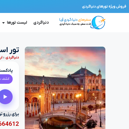
فروش ویژه تورهای دنیاگردی
دنیاگردی
لیست تورها
تور اسپ
دنیا‌گردی
»
ار
پادکست 
کشف سر
برای رزرو ت
664612