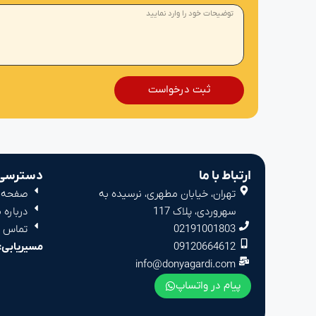
ثبت درخواست
ارتباط با ما
دسترسی 
تهران، خیابان مطهری، نرسیده به
صفحه 
سهروردی، پلاک 117
درباره م
02191001803
تماس با
09120664612
مسیریابی:
info@donyagardi.com
پیام در واتساپ