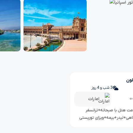
لون
3 شب و 4 روز
امارات
⭐
امت هتل با صبحانه+ترانسفر
اهی+لیدر+بیمه+ویزای توریستی