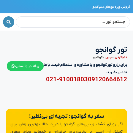
فروش ویژه تورهای دنیاگردی
تور گوانجو
دنیا‌گردی
»
چین
»
گوانجو
برای رزرو تور گوانجو و یا مشاوره و استعلام قیمت با ما
پیام در واتساپ
تماس بگیرید.
021-91001803
09120664612
سفر به گوانجو: تجربه‌ای بی‌نظیر!
اگر رویای کشف زیبایی‌های گوانجو را دارید، حالا بهترین زمان برای
تحقق آن است! با برنامه‌ریزی حرفه‌ای و خدمات ویژه، سفری