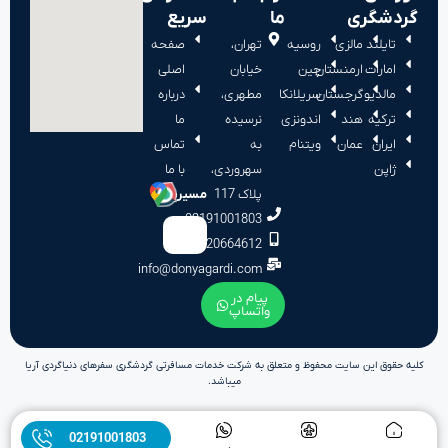
گردشگری
ما
سریع
تایلند
مالزی
روسیه
تهران،
صفحه
امارات
ارمنستان
چین
خیابان
اصلی
مالدیو
گرجستان
سریلانکا
مطهری،
درباره
ترکیه
هند
اندونزی
نرسیده
ما
ایران
عمان
ویتنام
به
تماس
ژاپن
سهروردی،
با ما
پلاک 117
مسیریابی:
02191001803
09120664612
info@donyagardi.com
پیام در
واتساپ
کلیه حقوق این سایت محفوظ و متعلق به شرکت خدمات مسافرتی گردشگری سفرهای دنیاگردی آریا
میباشد.
02191001803