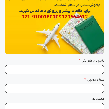
فراموش‌نشدنی در انتظار شماست.
برای اطلاعات بیشتر و رزرو تور با ما تماس بگیرید.
021-91001803
09120664612
نام و نام خانوادگی
شماره موبایل
مقصد تور