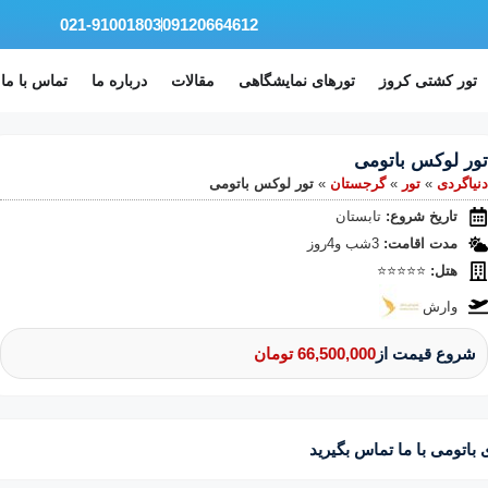
021-91001803
09120664612
تور کشتی کروز
تورهای نمایشگاهی
مقالات
درباره ما
تماس با ما
تور لوکس باتومی
دنیا‌گردی
»
تور
»
گرجستان
»
تور لوکس باتومی
تاریخ شروع:
تابستان
مدت اقامت:
3شب و4روز
هتل:
⭐⭐⭐⭐⭐
وارش
شروع قیمت از
66,500,000 تومان
باتومی با ما تماس بگیرید