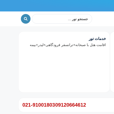
خدمات تور
اقامت هتل با صبحانه+ترانسفر فرودگاهی+لیدر+بیمه
021-91001803
09120664612