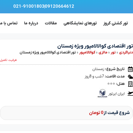
021-91001803
09120664612
تور کشتی کروز
تورهای نمایشگاهی
مقالات
درباره ما
تماس با ما
تور اقتصادی کوالالامپور ویژه زمستان
دنیا‌گردی
»
تور
»
مالزی
»
کوالالامپور
»
تور اقتصادی کوالالامپور ویژه زمستان
ظرفیت تکمیل
تاریخ شروع:
زمستان
مدت اقامت:
7شب و 8روز
هتل:
⭐⭐⭐
ایران ایرتور
شروع قیمت از
0 تومان