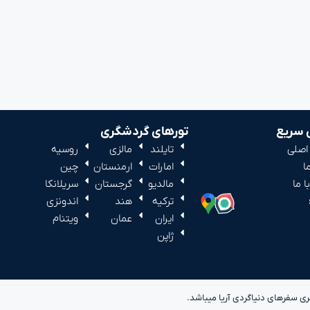
سریع
تورهای گردشگری
اصلی
تایلند
مالزی
روسیه
ا
امارات
ارمنستان
چین
 ما
مالدیو
گرجستان
سریلانکا
ترکیه
هند
اندونزی
ایران
عمان
ویتنام
ژاپن
 سفرهای دنیاگردی آریا میباشد.