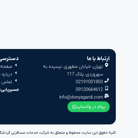
ارتباط با ما
دسترسی 
تهران، خیابان مطهری، نرسیده به
صفحه 
سهروردی، پلاک 117
درباره م
02191001803
تماس با
09120664612
مسیریابی:
info@donyagardi.com
پیام در واتساپ
کلیه حقوق این سایت محفوظ و متعلق به شرکت خدمات مسافرتی گردشگری