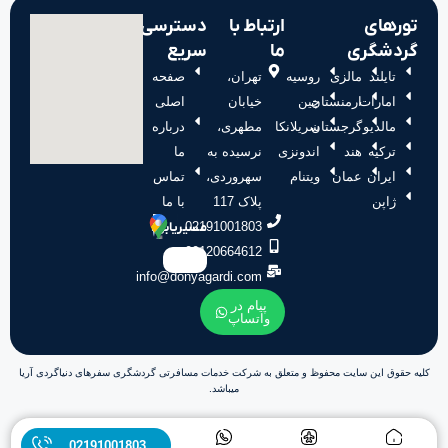
تورهای
ارتباط با
دسترسی
گردشگری
ما
سریع
تایلند
مالزی
روسیه
تهران،
صفحه
امارات
ارمنستان
چین
خیابان
اصلی
مالدیو
گرجستان
سریلانکا
مطهری،
درباره
ترکیه
هند
اندونزی
نرسیده به
ما
ایران
عمان
ویتنام
سهروردی،
تماس
ژاپن
پلاک 117
با ما
02191001803
مسیریابی:
09120664612
info@donyagardi.com
پیام در
واتساپ
کلیه حقوق این سایت محفوظ و متعلق به شرکت خدمات مسافرتی گردشگری سفرهای دنیاگردی آریا
میباشد.
02191001803